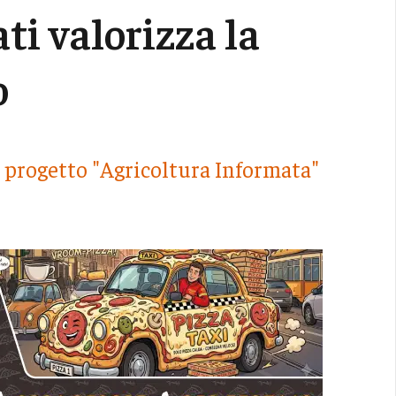
ati valorizza la
o
l progetto "Agricoltura Informata"