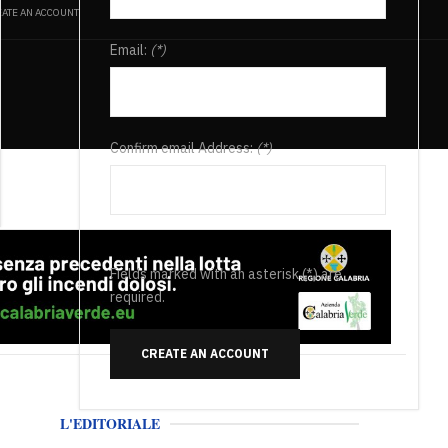
ATE AN ACCOUNT
Email:
(*)
Confirm email Address:
(*)
Fields marked with an asterisk (*) are
required.
CREATE AN ACCOUNT
L'EDITORIALE