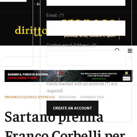
/
Email:
(*)
Confirm email Address:
(*)
Fields marked with an asterisk (*) are
required.
PROVINCIA CULTURA E SPETTACOLO
REDAZIONE
20 MAGGIO 2026
CREATE AN ACCOUNT
Sartano premia
Franco Corbelli per