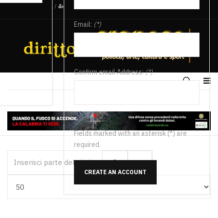
/
Email:
(*)
Confirm email Address:
(*)
Fields marked with an asterisk (*) are
required.
Inserisci parte del titolo
CREATE AN ACCOUNT
Visualizza #