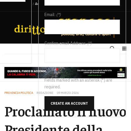
/
Email:
(*)
Confirm email Address:
(*)
Fields marked with an asterisk (*) are
required.
PROVINCIA POLITICA
REDAZIONE
09 MARZO 2026
CREATE AN ACCOUNT
Proclamato il nuovo
Presidente della