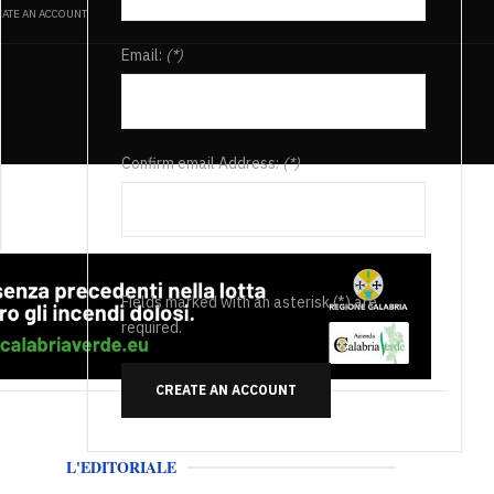
ATE AN ACCOUNT
Email:
(*)
Confirm email Address:
(*)
Fields marked with an asterisk (*) are
required.
CREATE AN ACCOUNT
L'EDITORIALE