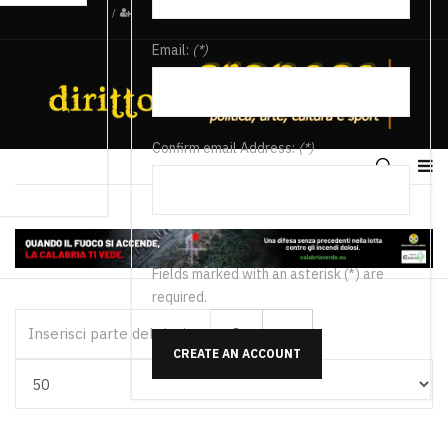
/
Email:
(*)
Confirm email Address:
(*)
Fields marked with an asterisk (*) are
required.
Inserisci parte del titolo
CREATE AN ACCOUNT
Visualizza #