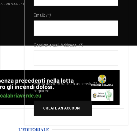
ATE AN ACCOUNT
Email:
(*)
Confirm email Address:
(*)
Fields marked with an asterisk (*) are
required.
CREATE AN ACCOUNT
L'EDITORIALE