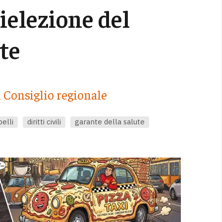
rielezione del
te
al Consiglio regionale
elli
diritti civili
garante della salute