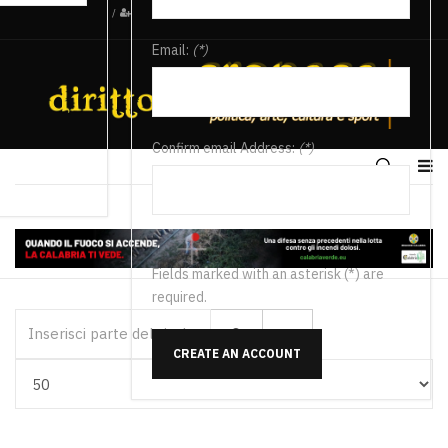
/
Email:
(*)
Confirm email Address:
(*)
Fields marked with an asterisk (*) are
required.
Inserisci parte del titolo
CREATE AN ACCOUNT
Visualizza #