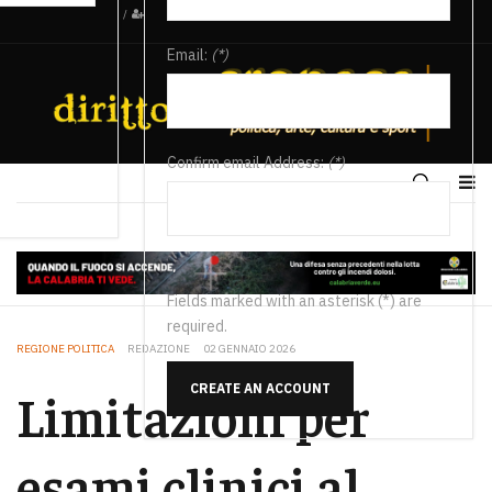
/
Email:
(*)
Confirm email Address:
(*)
Fields marked with an asterisk (*) are
required.
REGIONE POLITICA
REDAZIONE
02 GENNAIO 2026
CREATE AN ACCOUNT
Limitazioni per
esami clinici al