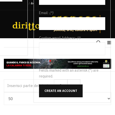
/
Email:
(*)
Confirm email Address:
(*)
Fields marked with an asterisk (*) are
required.
Inserisci parte del titolo
CREATE AN ACCOUNT
Visualizza #