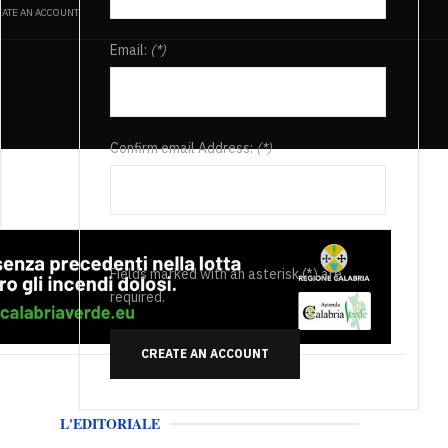
ATE AN ACCOUNT
Email:
(*)
Confirm email Address:
(*)
Fields marked with an asterisk (*) are
required.
CREATE AN ACCOUNT
L'EDITORIALE