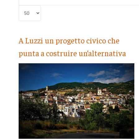
Visualizza #
A Luzzi un progetto civico che
punta a costruire un’alternativa