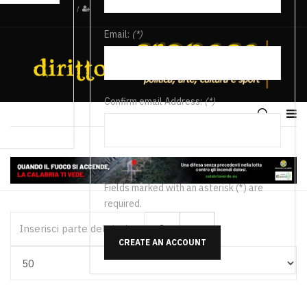
/
Email:
(*)
Confirm email Address:
(*)
Fields marked with an asterisk (*) are
required.
Inserisci parte del titolo
CREATE AN ACCOUNT
Visualizza #