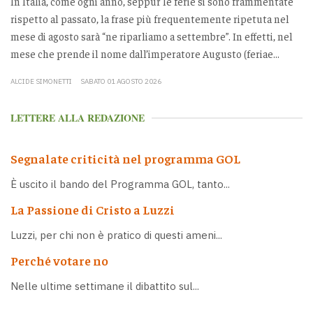
In Italia, come ogni anno, seppur le ferie si sono frammentate
rispetto al passato, la frase più frequentemente ripetuta nel
mese di agosto sarà “ne riparliamo a settembre”. In effetti, nel
mese che prende il nome dall’imperatore Augusto (feriae...
ALCIDE SIMONETTI
SABATO 01 AGOSTO 2026
LETTERE ALLA REDAZIONE
Segnalate criticità nel programma GOL
È uscito il bando del Programma GOL, tanto...
La Passione di Cristo a Luzzi
Luzzi, per chi non è pratico di questi ameni...
Perché votare no
Nelle ultime settimane il dibattito sul...