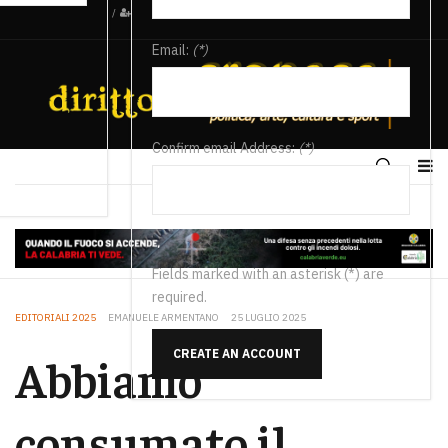
/
Email:
(*)
Confirm email Address:
(*)
Fields marked with an asterisk (*) are
required.
EDITORIALI 2025
EMANUELE ARMENTANO
25 LUGLIO 2025
CREATE AN ACCOUNT
Abbiamo
consumato il