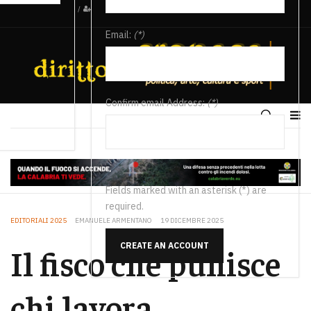
/
Email:
(*)
Confirm email Address:
(*)
Fields marked with an asterisk (*) are
required.
EDITORIALI 2025
EMANUELE ARMENTANO
19 DICEMBRE 2025
CREATE AN ACCOUNT
Il fisco che punisce
chi lavora