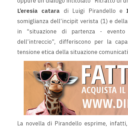
oppure un dialogo intitolato “Ritratto di u
L’eresia catara
di Luigi Pirandello e
somiglianza dell’incipit verista (1) e del
in “situazione di partenza - evento
dell’intreccio”, differiscono per la cap
tensione etica della situazione comunicati
La novella di Pirandello esprime, infatti