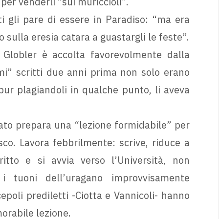
 per venderli “sui muriccioli”.
i gli pare di essere in Paradiso: “ma era
 sulla eresia catara a guastargli le feste”.
 Globler è accolta favorevolmente dalla
mi” scritti due anni prima non solo erano
 pur plagiandoli in qualche punto, li aveva
nato prepara una “lezione formidabile” per
co. Lavora febbrilmente: scrive, riduce a
itto e si avvia verso l’Università, non
 tuoni dell’uragano improvvisamente
epoli prediletti -Ciotta e Vannicoli- hanno
morabile lezione.