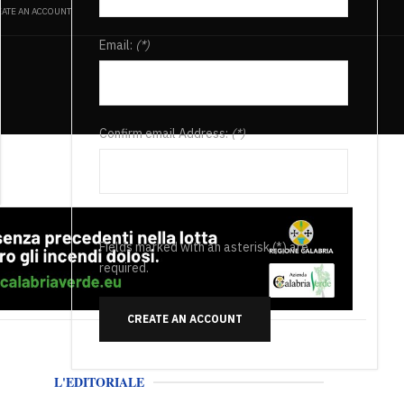
ATE AN ACCOUNT
Email:
(*)
Confirm email Address:
(*)
Fields marked with an asterisk (*) are
required.
CREATE AN ACCOUNT
L'EDITORIALE