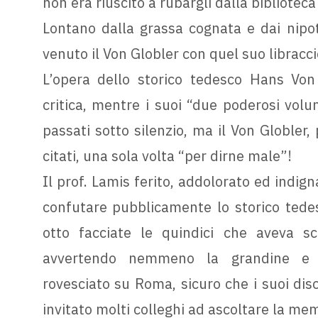
non era riuscito a rubargli dalla biblioteca
Lontano dalla grassa cognata e dai nipot
venuto il Von Globler con quel suo libraccio
L’opera dello storico tedesco Hans Von
critica, mentre i suoi “due poderosi volu
passati sotto silenzio, ma il Von Globler,
citati, una sola volta “per dirne male”!
Il prof. Lamis ferito, addolorato ed indig
confutare pubblicamente lo storico tedes
otto facciate le quindici che aveva scr
avvertendo nemmeno la grandine e i
rovesciato su Roma, sicuro che i suoi disc
invitato molti colleghi ad ascoltare la me