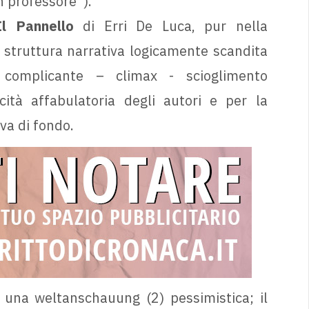
n professore”).
Il Pannello
di Erri De Luca, pur nella
la struttura narrativa logicamente scandita
 complicante – climax - scioglimento
acità affabulatoria degli autori e per la
va di fondo.
, una weltanschauung (2) pessimistica; il