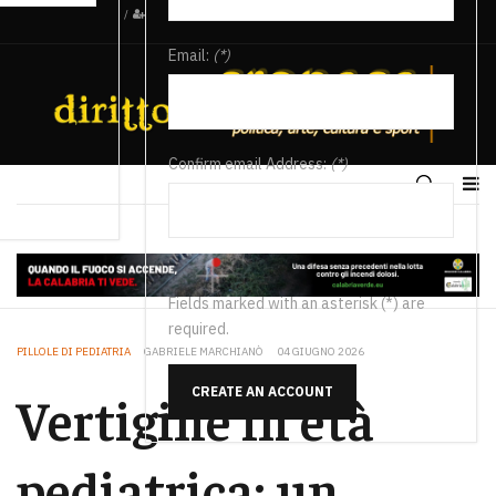
/
Email:
(*)
Confirm email Address:
(*)
Fields marked with an asterisk (*) are
required.
PILLOLE DI PEDIATRIA
GABRIELE MARCHIANÒ
04 GIUGNO 2026
CREATE AN ACCOUNT
Vertigine in età
pediatrica: un