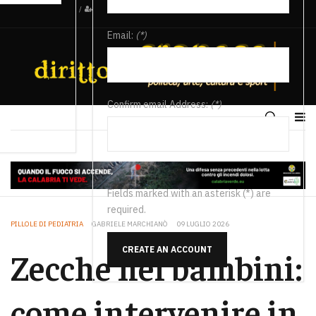
/
Email:
(*)
Confirm email Address:
(*)
Fields marked with an asterisk (*) are
required.
PILLOLE DI PEDIATRIA
GABRIELE MARCHIANÒ
09 LUGLIO 2026
CREATE AN ACCOUNT
Zecche nei bambini:
come intervenire in