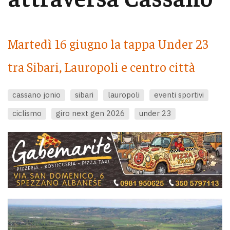
Martedì 16 giugno la tappa Under 23
tra Sibari, Lauropoli e centro città
cassano jonio
sibari
lauropoli
eventi sportivi
ciclismo
giro next gen 2026
under 23