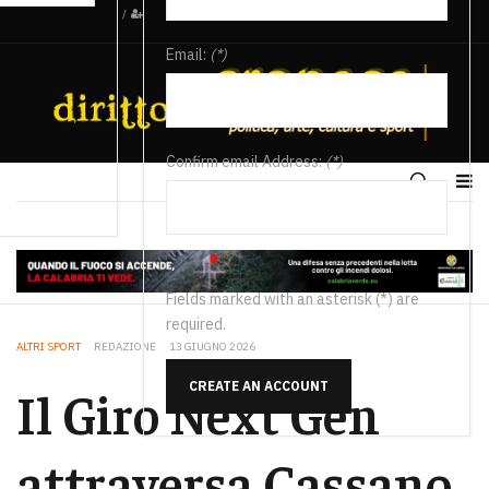
/
Email:
(*)
Confirm email Address:
(*)
Fields marked with an asterisk (*) are
required.
ALTRI SPORT
REDAZIONE
13 GIUGNO 2026
CREATE AN ACCOUNT
Il Giro Next Gen
attraversa Cassano