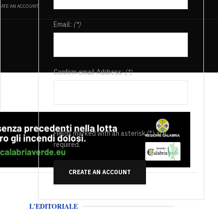
ATE AN ACCOUNT
Email:
(*)
Confirm email Address:
(*)
Fields marked with an asterisk (*) are
required.
CREATE AN ACCOUNT
L'EDITORIALE