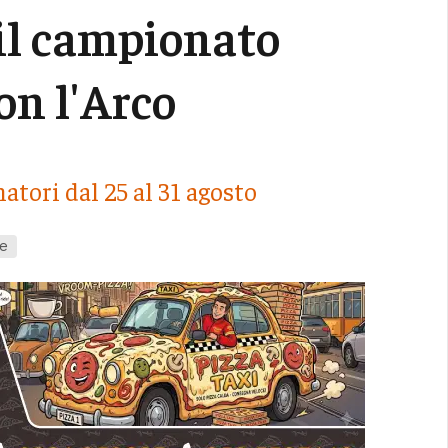
il campionato
on l'Arco
atori dal 25 al 31 agosto
e