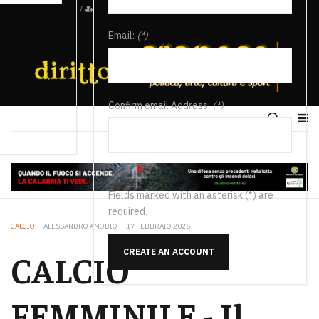
/
Email:
(*)
Confirm email Address:
(*)
Fields marked with an asterisk (*) are
required.
CALCIO
ALESSANDRO AMODIO
17 FEBBRAIO 2025
CREATE AN ACCOUNT
CALCIO
FEMMINILE - Il