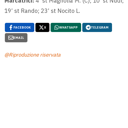
Marcatrici:
4’ st Magnolia M. (C); 10’ st Nudi;
19’ st Rando; 23’ st Nocito L.
FACEBOOK
X
WHATSAPP
TELEGRAM
EMAIL
@Riproduzione riservata