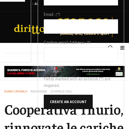
/
Email:
(*)
Confirm email Address:
(*)
Fields marked with an asterisk (*) are
required.
ESARO CRONACA
REDAZIONE
20 APRILE 2026
CREATE AN ACCOUNT
Cooperativa Thurio,
rinnovate le cariche