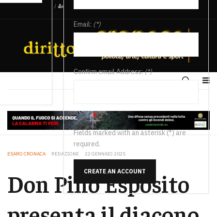
/
Email:
(*)
Confirm email Address:
(*)
Fields marked with an asterisk (*) are
required.
ESARO CRONACA
REDAZIONE
22 GENNAIO 2025
CREATE AN ACCOUNT
Don Pino Esposito
presenta il diacono