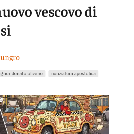
nuovo vescovo di
si
 Lungro
gnor donato oliverio
nunziatura apostolica