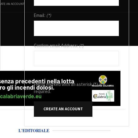
ATE AN ACCOUNT
Email:
(*)
Confirm email Address:
(*)
Fields marked with an asterisk (*) are
required.
CREATE AN ACCOUNT
L'EDITORIALE