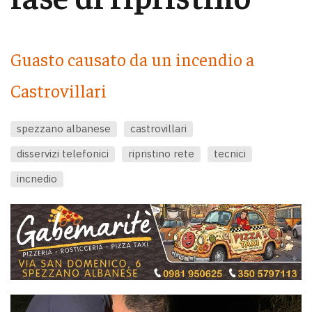
Guasto causato da un incendio a
Castrovillari
spezzano albanese
castrovillari
disservizi telefonici
ripristino rete
tecnici
incnedio