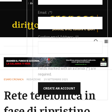
/
Email:
(*)
Confirm email Address:
(*)
Fields marked with an asterisk (*) are
required.
ESARO CRONACA
REDAZIONE
25 SETTEMBRE 2025
CREATE AN ACCOUNT
Rete telefonica in
fase di ripristino