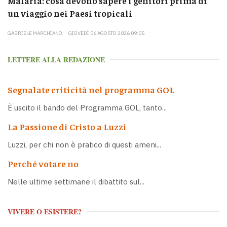
Malaria: cosa devono sapere i genitori prima di
un viaggio nei Paesi tropicali
GABRIELE MARCHIANÒ
GIOVEDÌ 06 AGOSTO 2026 09:05
LETTERE ALLA REDAZIONE
Segnalate criticità nel programma GOL
È uscito il bando del Programma GOL, tanto...
La Passione di Cristo a Luzzi
Luzzi, per chi non è pratico di questi ameni...
Perché votare no
Nelle ultime settimane il dibattito sul...
VIVERE O ESISTERE?