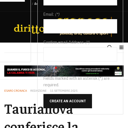
/
Email:
(*)
Confirm email Address:
(*)
Fields marked with an asterisk (*) are
required.
ESARO CRONACA
REDAZIONE
11 SETTEMBRE 2025
CREATE AN ACCOUNT
Taurianova
conferisce la