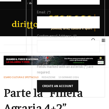
/
Email:
(*)
Confirm email Address:
(*)
Fields marked with an asterisk (*) are
required.
ESARO CULTURA E SPETTACOLO
REDAZIONE
13 GENNAIO 2026
CREATE AN ACCOUNT
Parte la “Filiera
Agraria 4+2”