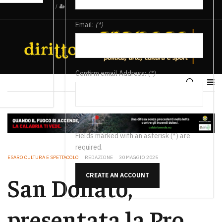
/
Email:
(*)
Confirm email Address:
(*)
Fields marked with an asterisk (*) are
required.
ESARO CULTURA E SPETTACOLO
REDAZIONE
30 MAGGIO 2025
CREATE AN ACCOUNT
San Donato,
presentata la Pro