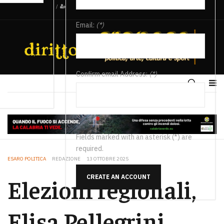
/
Email:
(*)
Confirm email Address:
(*)
Fields marked with an asterisk (*) are
required.
ESARO POLITICA
REDAZIONE
13 OTTOBRE 2025
CREATE AN ACCOUNT
Elezioni regionali,
Elisa Pellegrini