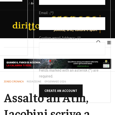
/
Email:
(*)
Confirm email Address:
(*)
Fields marked with an asterisk (*) are
required.
JONIO CRONACA
REDAZIONE
09 GENNAIO 2026
CREATE AN ACCOUNT
Assalto all’Atm,
Iacobini scrive a