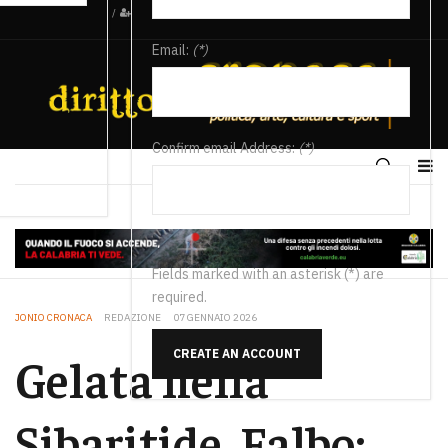
/
Email:
(*)
Confirm email Address:
(*)
Fields marked with an asterisk (*) are
required.
JONIO CRONACA
REDAZIONE
07 GENNAIO 2026
CREATE AN ACCOUNT
Gelata nella
Sibaritide, Falbo: