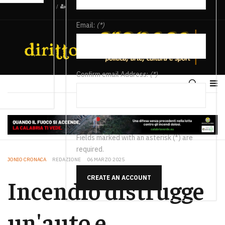
/
Email:
(*)
Confirm email Address:
(*)
Fields marked with an asterisk (*) are
required.
JONIO CRONACA
REDAZIONE
06 MARZO 2025
CREATE AN ACCOUNT
Incendio distrugge
un'auto e