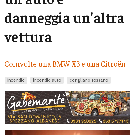
danneggia un'altra
vettura
Coinvolte una BMW X3 e una Citroën
incendio
incendio auto
corigliano rossano