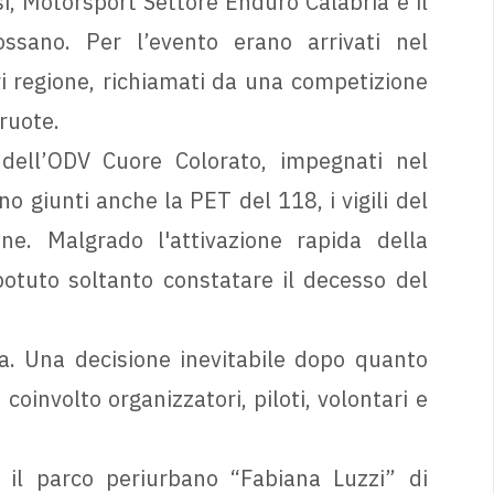
si, Motorsport Settore Enduro Calabria e il
ssano. Per l’evento erano arrivati nel
ori regione, richiamati da una competizione
ruote.
 dell’ODV Cuore Colorato, impegnati nel
no giunti anche la PET del 118, i vigili del
ine. Malgrado l'attivazione rapida della
potuto soltanto constatare il decesso del
. Una decisione inevitabile dopo quanto
oinvolto organizzatori, piloti, volontari e
 il parco periurbano “Fabiana Luzzi” di