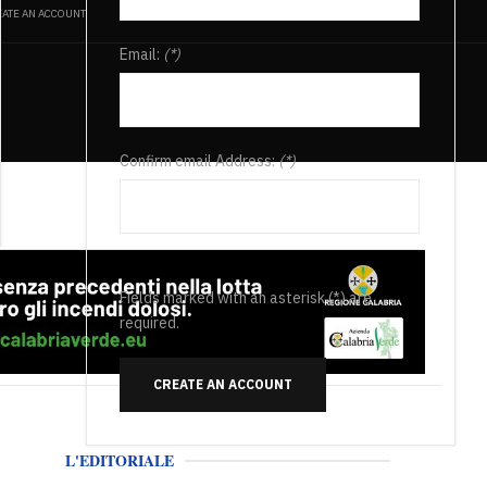
ATE AN ACCOUNT
Email:
(*)
Confirm email Address:
(*)
Fields marked with an asterisk (*) are
required.
CREATE AN ACCOUNT
L'EDITORIALE