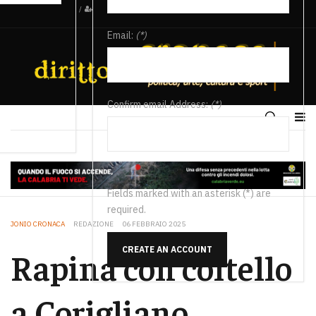
/
Email:
(*)
Confirm email Address:
(*)
Fields marked with an asterisk (*) are
required.
JONIO CRONACA
REDAZIONE
06 FEBBRAIO 2025
CREATE AN ACCOUNT
Rapina con coltello
a Corigliano,