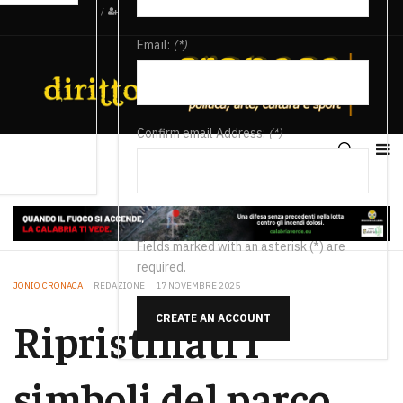
/
Email:
(*)
Confirm email Address:
(*)
Fields marked with an asterisk (*) are
required.
JONIO CRONACA
REDAZIONE
17 NOVEMBRE 2025
CREATE AN ACCOUNT
Ripristinati i
simboli del parco