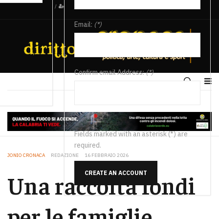
/
Email:
(*)
Confirm email Address:
(*)
Fields marked with an asterisk (*) are
required.
JONIO CRONACA
REDAZIONE
16 FEBBRAIO 2026
CREATE AN ACCOUNT
Una raccolta fondi
per le famiglie