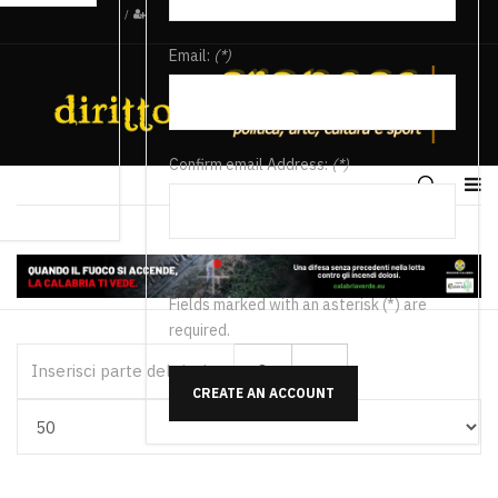
/
Email:
(*)
Confirm email Address:
(*)
Fields marked with an asterisk (*) are
required.
Inserisci parte del titolo
CREATE AN ACCOUNT
Visualizza #