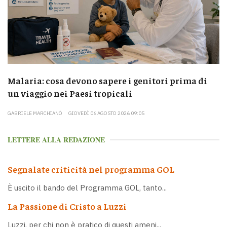
Malaria: cosa devono sapere i genitori prima di
un viaggio nei Paesi tropicali
GABRIELE MARCHIANÒ
GIOVEDÌ 06 AGOSTO 2026 09:05
LETTERE ALLA REDAZIONE
Segnalate criticità nel programma GOL
È uscito il bando del Programma GOL, tanto...
La Passione di Cristo a Luzzi
Luzzi, per chi non è pratico di questi ameni...