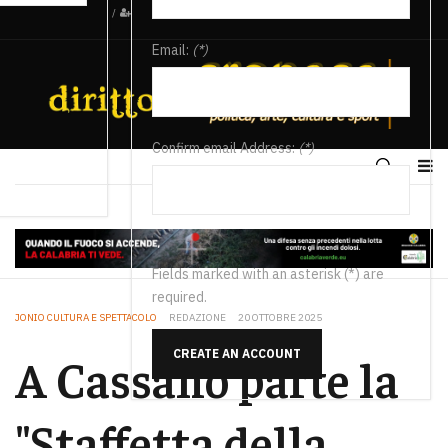
/
Email:
(*)
Confirm email Address:
(*)
Fields marked with an asterisk (*) are
required.
JONIO CULTURA E SPETTACOLO
REDAZIONE
20 OTTOBRE 2025
CREATE AN ACCOUNT
A Cassano parte la
"Staffetta della