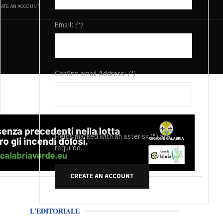
ATE AN ACCOUNT
Email:
(*)
Confirm email Address:
(*)
Fields marked with an asterisk (*) are
required.
CREATE AN ACCOUNT
L'EDITORIALE