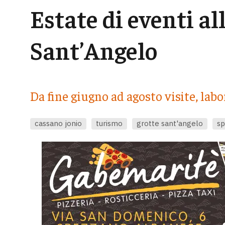
Estate di eventi al
Sant’Angelo
Da fine giugno ad agosto visite, labo
cassano jonio
turismo
grotte sant'angelo
sp