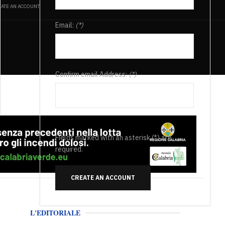
ATE AN ACCOUNT
Email:
(*)
Confirm email Address:
(*)
Fields marked with an asterisk (*) are
required.
CREATE AN ACCOUNT
L'EDITORIALE