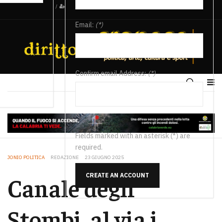
/
Email:
(*)
Confirm email Address:
(*)
Fields marked with an asterisk (*) are
required.
JONIO POLITICA
REDAZIONE
23 GIUGNO 2025
CREATE AN ACCOUNT
Canale degli
Stombi, al via i