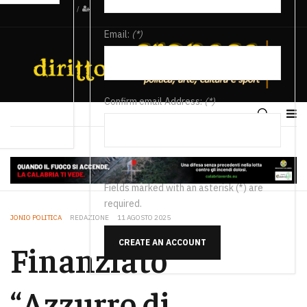
/
Email:
(*)
Confirm email Address:
(*)
Fields marked with an asterisk (*) are
required.
JONIO POLITICA
REDAZIONE
11 AGOSTO 2025
CREATE AN ACCOUNT
Finanziato
“Azzurro di