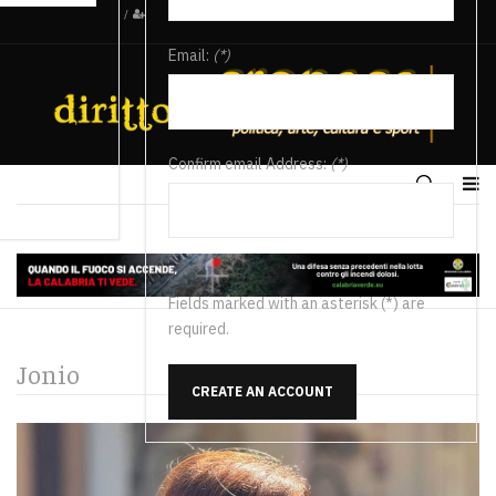
/
Email:
(*)
Confirm email Address:
(*)
Fields marked with an asterisk (*) are
required.
Jonio
CREATE AN ACCOUNT