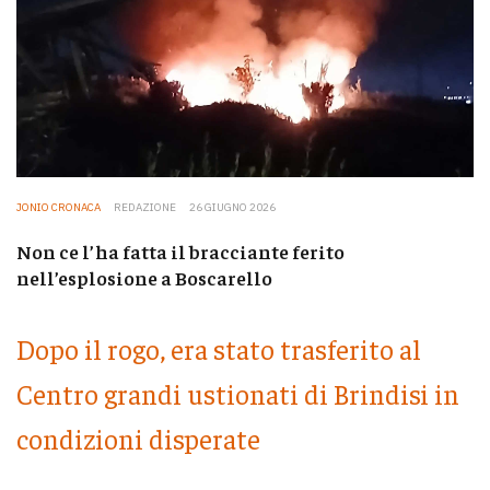
JONIO CRONACA
REDAZIONE
26 GIUGNO 2026
Non ce l’ha fatta il bracciante ferito
nell’esplosione a Boscarello
Dopo il rogo, era stato trasferito al
Centro grandi ustionati di Brindisi in
condizioni disperate