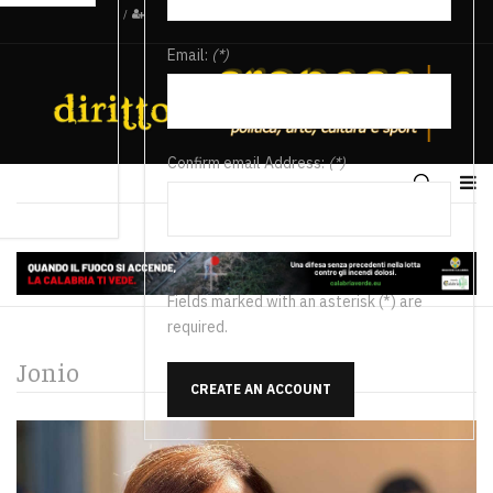
/
Email:
(*)
Confirm email Address:
(*)
Fields marked with an asterisk (*) are
required.
Jonio
CREATE AN ACCOUNT