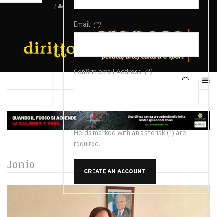
/
Email:
(*)
Confirm email Address:
(*)
Fields marked with an asterisk (*) are
required.
Jonio
CREATE AN ACCOUNT