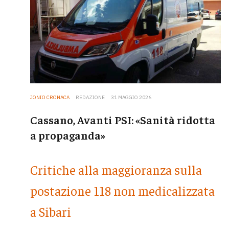
JONIO CRONACA
REDAZIONE
31 MAGGIO 2026
Cassano, Avanti PSI: «Sanità ridotta
a propaganda»
Critiche alla maggioranza sulla
postazione 118 non medicalizzata
a Sibari