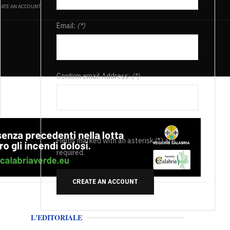
ATE AN ACCOUNT
Email:
(*)
Confirm email Address:
(*)
Fields marked with an asterisk (*) are
required.
CREATE AN ACCOUNT
L'EDITORIALE