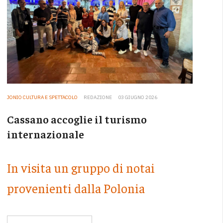
JONIO CULTURA E SPETTACOLO
REDAZIONE
03 GIUGNO 2026
Cassano accoglie il turismo
internazionale
In visita un gruppo di notai
provenienti dalla Polonia