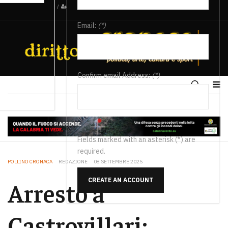
/
Email:
(*)
Confirm email Address:
(*)
Fields marked with an asterisk (*) are
required.
POLLINO CRONACA
REDAZIONE
08 SETTEMBRE 2025
CREATE AN ACCOUNT
Arresto a
Castrovillari: