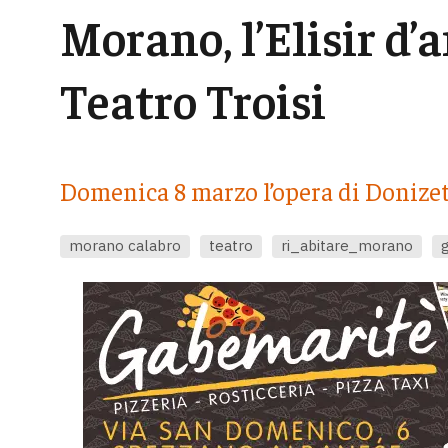
Morano, l’Elisir d’
Teatro Troisi
Domenica 8 marzo l’opera di Donize
morano calabro
teatro
ri_abitare_morano
g