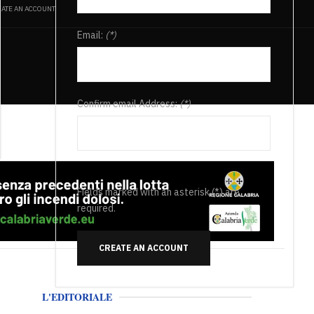
ATE AN ACCOUNT
Email:
(*)
Confirm email Address:
(*)
Fields marked with an asterisk (*) are
required.
CREATE AN ACCOUNT
L'EDITORIALE