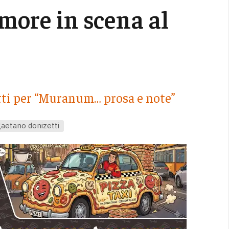
amore in scena al
tti per “Muranum… prosa e note”
aetano donizetti