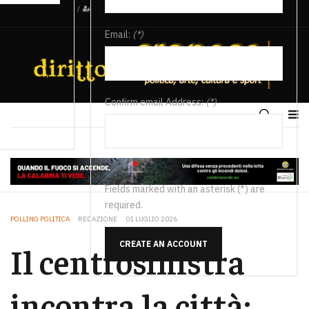
/
Email:
(*)
Confirm email Address:
(*)
Fields marked with an asterisk (*) are
required.
POLLINO POLITICA
REDAZIONE
01 LUGLIO 2026
CREATE AN ACCOUNT
Il centrosinistra
incontra la città: