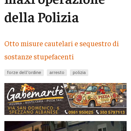
della Polizia
Otto misure cautelari e sequestro di
sostanze stupefacenti
forze dell'ordine
arresto
polizia