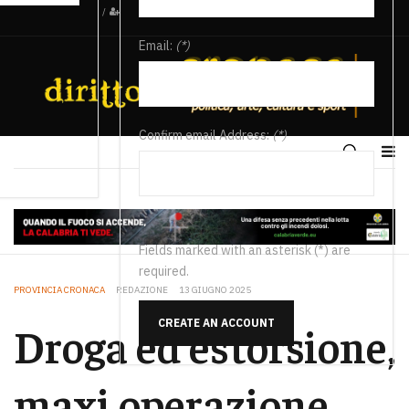
/
Email:
(*)
Confirm email Address:
(*)
Fields marked with an asterisk (*) are
required.
PROVINCIA CRONACA
REDAZIONE
13 GIUGNO 2025
CREATE AN ACCOUNT
Droga ed estorsione,
maxi operazione