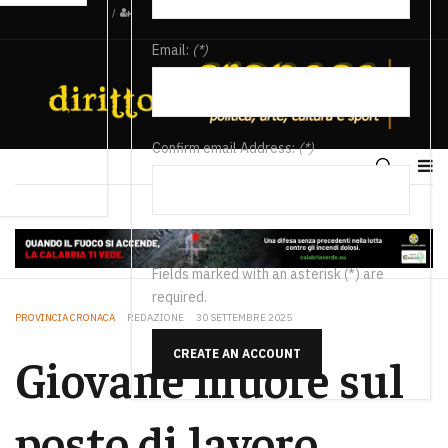
/
Email:
(*)
Confirm email Address:
(*)
Fields marked with an asterisk (*) are
required.
PROVINCIA CRONACA
REDAZIONE
30 SETTEMBRE 2025
CREATE AN ACCOUNT
Giovane muore sul
posto di lavoro